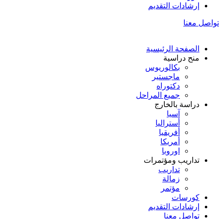
إرشادات التقديم
تواصل معنا
الصفحة الرئيسية
منح دراسية
بكالوريوس
ماجستير
دكتوراه
جميع المراحل
دراسة بالخارج
آسيا
أستراليا
أفريقيا
أمريكا
اوروبا
تداريب ومؤتمرات
تداريب
زمالة
مؤتمر
كورسات
إرشادات التقديم
تواصل معنا