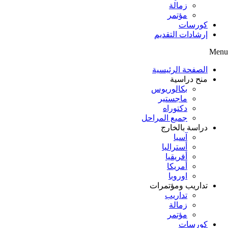
زمالة
مؤتمر
كورسات
إرشادات التقديم
Menu
الصفحة الرئيسية
منح دراسية
بكالوريوس
ماجستير
دكتوراه
جميع المراحل
دراسة بالخارج
آسيا
أستراليا
أفريقيا
أمريكا
اوروبا
تداريب ومؤتمرات
تداريب
زمالة
مؤتمر
كورسات