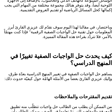
الوسائل المتنوّعة كالهاتف الذكي والحاسوب، بالإضافة إلى الأجهزة
اللوحية أيضاً، وقد يتوفر هنالك مجموعة مختلفة من المهام التي يجب
إكمالها كحل المسائل الرياضية أو تقديم العروض التقديمية.
وباختصار، في مقالنا لهذا اليوم سوف نقدّم لك عزيزي القارئ أبرز
المعلومات حول تقنية حل الواجبات الصفية الرقمية” فإذا كنت مهتمّاً
بالأمر، فلا تتردّد بقراءة هذه المقالة المميزة.
كيف يحدث حل الواجبات الصفية تغييرًا في
المنهج الدراسي؟
يساهم حل الواجبات الصفية في تغيير المنهج الدراسية بعدّة طرق،
وإليك عزيزي القارئ بعضاً من الأمثلة الهامّة حول كيفيّة حدوث ذلك:
تقديم المقترحات والملاحظات
من الممكن أن يطلب من الطالب حل واجبات تتطلّب منه تطبيق
المعرفة والمفاهيم التي تمّ تعلمها في الصف، ويمكن للطالب أن