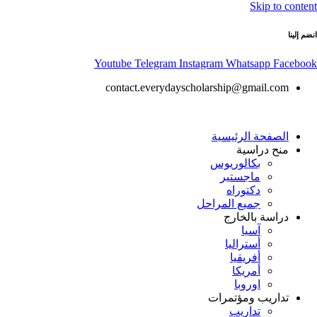
Skip to content
انضم إلينا
Youtube
Telegram
Instagram
Whatsapp
Facebook
contact.everydayscholarship@gmail.com
الصفحة الرئيسية
منح دراسية
بكالوريوس
ماجستير
دكتوراه
جميع المراحل
دراسة بالخارج
آسيا
أستراليا
أفريقيا
أمريكا
اوروبا
تداريب ومؤتمرات
تداريب