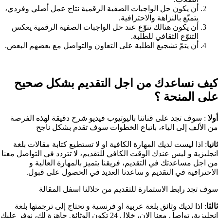
أن يكون حل الواجبات الصفية الرقمية نتاج عمل أصلي وفردي،
يتمتّع بالنزاهة والاحترافية.
أن يكون هنالك تنوّع عند حل الواجبات الصفية الرقمية يعكس
التنوّع الثقافي للطلبة.
أن يتمّ تشجيع الطلبة على التعاون والتواصل مع بعضهم البعض.
كيف نساعدك من اجل التقديم بشكل صحيح
على المنحة ؟​
أولا
: سوف تجد على قناتنا باليوتيوب فيديو شرح دقيقة لهذه الفرصة
من الألف إلى الياء، باتباع الخطوات سوف تقدم بشكل ناجح
ثانيا
: اذا ليست لديك المهارة الكافية او لا تستطيع كتابة مقالات بلغة
انجليزية و ليس عندك الوقت الكافي للتقديم، لا تتردد في التواصل معنا
من اجل مساعدتك في التقديم، فريقنا يتميز بالمهارة العالية و
الاحترافية في التقديم و ساعدنا العديد في الحصول على قبول.
سوف تجد رابط الاستمارة للتقديم من خلالنا اسفل المقالة
ثالثا
: اذا لديك وثائق بلغة عربية او فرنسية و تحتاج إلى ترجمتها بلغة
انجليزية، تواصل معنا الان، خلال 24 تكون الوثائق جاهزة لك، نوفر عليك