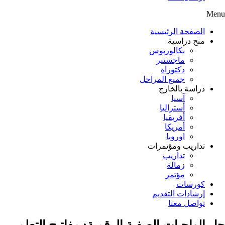
Menu
الصفحة الرئيسية
منح دراسية
بكالوريوس
ماجستير
دكتوراه
جميع المراحل
دراسة بالخارج
آسيا
أستراليا
أفريقيا
أمريكا
اوروبا
تداريب ومؤتمرات
تداريب
زمالة
مؤتمر
كورسات
إرشادات التقديم
تواصل معنا
حل الواجبات الصفية الرقمية: مفاتيح التعلم