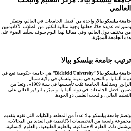
العالمي
جامعة بيلسكو بيالا،
واحدة من أفضل الجامعات في العالم، وتتميّز
بمميزات عديدة جدّاً، جعلتها وجهة مثالية للكثير من الطلاب الأكاديميين
من مختلف دول العالم، وفي مقالنا لهذا اليوم سوف نسلّط الضوء على
هذه
الجامعة المميّزة.
ترتيب جامعة بيلسكو بيالا
جامعة بيلسكو بيالا
“
Bielefeld University”
هي جامعة حكومية تقع في
دولة ألمانيا، وبالتحديد في مدينة بيلسكو في ولاية شمال
الراين_وستالفيا،
الجامعة تمّت تأسيسها في سنة 1969م، وتعدّ من
ضمن أفضل الجامعات في دولة ألمانيا، وتتميّز بالتركيز العالي على
التعليم العالي، والبحث العلمي ذو الجودة.
وتضمّ جامعة بيلسكو بيالا عدداً من المعاهد والكليات التي تقوم بتقديم
مجموعة واسعة من التخصصات الأكاديمية في العديد من المجالات،
ويشمل ذلك، العلوم الاجتماعية، والعلوم الطبيعية، والعلوم الإنسانية،