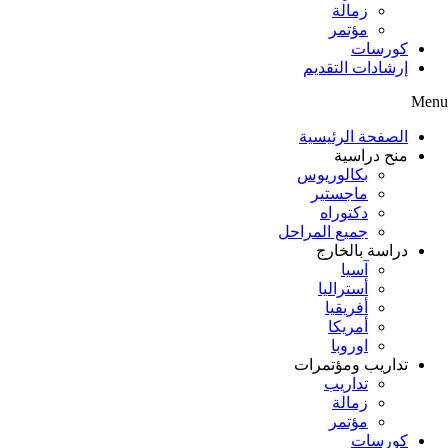
زمالة
مؤتمر
كورسات
إرشادات التقديم
Menu
الصفحة الرئيسية
منح دراسية
بكالوريوس
ماجستير
دكتوراه
جميع المراحل
دراسة بالخارج
آسيا
أستراليا
أفريقيا
أمريكا
اوروبا
تداريب ومؤتمرات
تداريب
زمالة
مؤتمر
كورسات