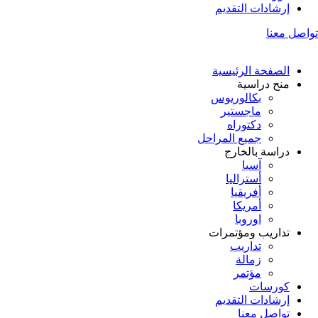
إرشادات التقديم
تواصل معنا
الصفحة الرئيسية
منح دراسية
بكالوريوس
ماجستير
دكتوراه
جميع المراحل
دراسة بالخارج
آسيا
أستراليا
أفريقيا
أمريكا
اوروبا
تداريب ومؤتمرات
تداريب
زمالة
مؤتمر
كورسات
إرشادات التقديم
تواصل معنا