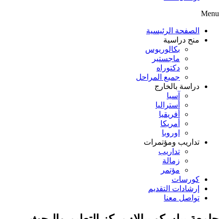
Menu
الصفحة الرئيسية
منح دراسية
بكالوريوس
ماجستير
دكتوراه
جميع المراحل
دراسة بالخارج
آسيا
أستراليا
أفريقيا
أمريكا
اوروبا
تداريب ومؤتمرات
تداريب
زمالة
مؤتمر
كورسات
إرشادات التقديم
تواصل معنا
جامعة بيلسكو بيالا: مركز التعليم والبحث