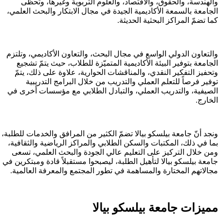
والهندسة، والحقوق، والاقتصاد، والعلوم التربوية وغيرها،
وتحظى
الجامعة بالسمعة الأكاديمية الجيدة في مجال الابتكار والبحث العلمي،
كما تضمّ المراكز البحثية الحديثة.
والتعاون الدولي الواسع في مجال البحث، والتعاون الأكاديمي،
وتلتزم
الجامعة بتوفير البيئة الأكاديمية المتميّزة للطلاب، حيث يتمّ تشجيع
وتحفيز التفكير النقدي، والمناقشات الحوارية، علاوة على ذلك، يتمّ
توفير فرصاً للتعلم العملي والتدريب
من خلال البرامج التدريبية
الصيفية، والتدريب العملي، والتبادل الطلابي مع مؤسسات أخرى في
الخارج.
ونجد أنّ جامعة بيلسكو بيالا تضمّ الكثير من المرافق والخدمات للطلبة،
بما في ذلك، المكتبات والسكن الطلابي والمراكز الرياضية والثقافية،
ومن خلال التركيز على التعليم عالي الجودة والبحث العلمي، تسعى
جامعة بيلسكو بيالا لتأهيل الطلبة،
ليصبحوا مستقبلاً قادة ومبتكرين
في
مجالاتهم المختارة والمساهمة في تطور المجتمع والمعرفة العالمية.
مميزات جامعة بيلسكو بيالا