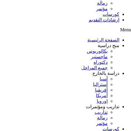
زمالة
مؤتمر
كورسات
إرشادات التقديم
Menu
الصفحة الرئيسية
منح دراسية
بكالوريوس
ماجستير
دكتوراه
جميع المراحل
دراسة بالخارج
آسيا
أستراليا
أفريقيا
أمريكا
اوروبا
تداريب ومؤتمرات
تداريب
زمالة
مؤتمر
كورسات