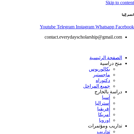
Skip to content
انضم إلينا
Youtube
Telegram
Instagram
Whatsapp
Facebook
contact.everydayscholarship@gmail.com
الصفحة الرئيسية
منح دراسية
بكالوريوس
ماجستير
دكتوراه
جميع المراحل
دراسة بالخارج
آسيا
أستراليا
أفريقيا
أمريكا
اوروبا
تداريب ومؤتمرات
تداريب