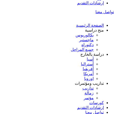
إرشادات التقديم
تواصل معنا
الصفحة الرئيسية
منح دراسية
بكالوريوس
ماجستير
دكتوراه
جميع المراحل
دراسة بالخارج
آسيا
أستراليا
أفريقيا
أمريكا
اوروبا
تداريب ومؤتمرات
تداريب
زمالة
مؤتمر
كورسات
إرشادات التقديم
تواصل معنا