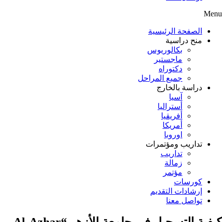
Menu
الصفحة الرئيسية
منح دراسية
بكالوريوس
ماجستير
دكتوراه
جميع المراحل
دراسة بالخارج
آسيا
أستراليا
أفريقيا
أمريكا
اوروبا
تداريب ومؤتمرات
تداريب
زمالة
مؤتمر
كورسات
إرشادات التقديم
تواصل معنا
كيفية التسجيل في جامعة الأزهر “Al-Azhar