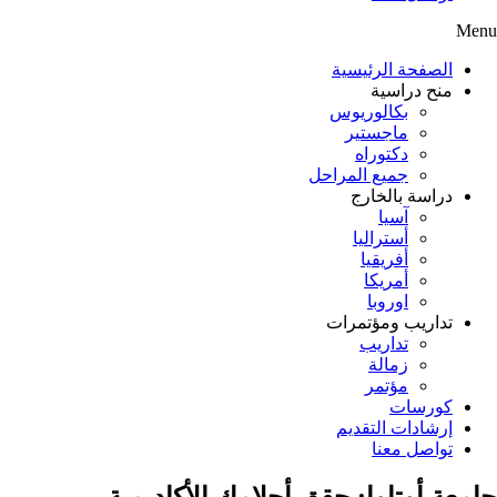
Menu
الصفحة الرئيسية
منح دراسية
بكالوريوس
ماجستير
دكتوراه
جميع المراحل
دراسة بالخارج
آسيا
أستراليا
أفريقيا
أمريكا
اوروبا
تداريب ومؤتمرات
تداريب
زمالة
مؤتمر
كورسات
إرشادات التقديم
تواصل معنا
جامعة أوتاوا: حقق أحلامك الأكاديمية