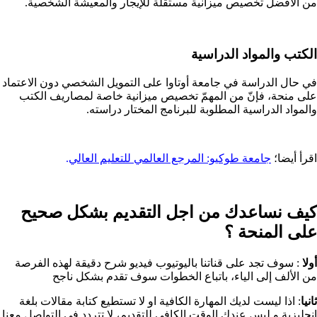
من الأفضل تخصيص ميزانية مستقلّة للإيجار والمعيشة الشخصية.
الكتب والمواد الدراسية
في حال الدراسة في جامعة أوتاوا على التمويل الشخصي دون الاعتماد
على منحة، فإنّ من المهمّ تخصيص ميزانية خاصة لمصاريف الكتب
والمواد الدراسية المطلوبة للبرنامج المختار دراسته.
اقرأ أيضا؛
جامعة طوكيو: المرجع العالمي للتعليم العالي
.
كيف نساعدك من اجل التقديم بشكل صحيح
على المنحة ؟​
أولا
: سوف تجد على قناتنا باليوتيوب فيديو شرح دقيقة لهذه الفرصة
من الألف إلى الياء، باتباع الخطوات سوف تقدم بشكل ناجح
ثانيا
: اذا ليست لديك المهارة الكافية او لا تستطيع كتابة مقالات بلغة
انجليزية و ليس عندك الوقت الكافي للتقديم، لا تتردد في التواصل معنا