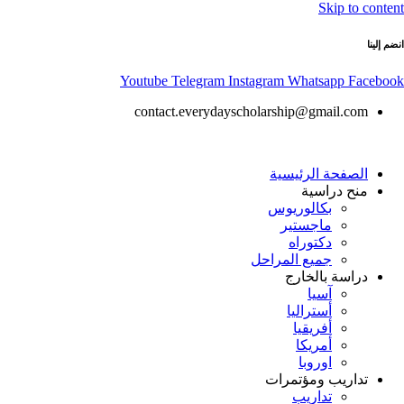
Skip to content
انضم إلينا
Youtube
Telegram
Instagram
Whatsapp
Facebook
contact.everydayscholarship@gmail.com
الصفحة الرئيسية
منح دراسية
بكالوريوس
ماجستير
دكتوراه
جميع المراحل
دراسة بالخارج
آسيا
أستراليا
أفريقيا
أمريكا
اوروبا
تداريب ومؤتمرات
تداريب