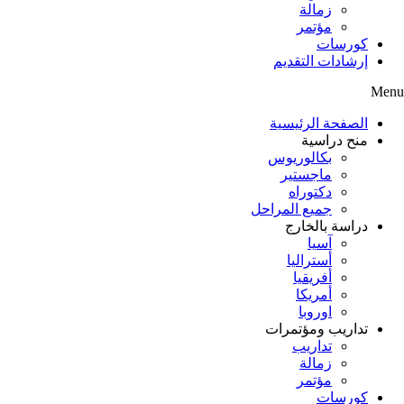
زمالة
مؤتمر
كورسات
إرشادات التقديم
Menu
الصفحة الرئيسية
منح دراسية
بكالوريوس
ماجستير
دكتوراه
جميع المراحل
دراسة بالخارج
آسيا
أستراليا
أفريقيا
أمريكا
اوروبا
تداريب ومؤتمرات
تداريب
زمالة
مؤتمر
كورسات