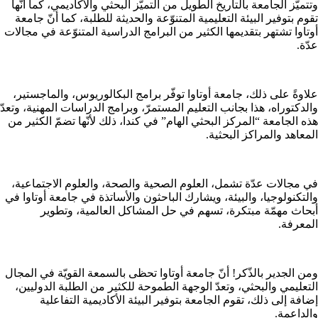
وتتميّز الجامعة بالتاريخ الطويل من التميّز البحثي والأكاديمي، كما أنّها
تقوم بتوفير البيئة التعليمية المتنوّعة والحديثة للطلبة، كما أنّ جامعة
أوتاوا تشتهر بتقديمها الكثير من البرامج الدراسية المتنوّعة في مجالات
عدّة.
علاوةً على ذلك، جامعة أوتاوا توفّر برامج البكالوريوس، والماجستير،
والدكتوراه، هذا بجانب التعليم المستمرّ، وبرامج الدراسات المهنية، وتعدّ
هذه الجامعة “المركز البحثي الهام” في كندا، ذلك لأنّها تضمّ الكثير من
المعاهد والمراكز البحثية.
في مجالات عدّة تشمل، العلوم الصحية والصحة، والعلوم الاجتماعية،
والتكنولوجيا، والبيئة، ويشارك الباحثون والأساتذة في جامعة أوتاوا في
أبحاث مهمّة مبتكرة، تسهم في حل المشاكل العالمية، وتطوير
المعرفة.
ومن الجدير بالذّكر! أنّ جامعة أوتاوا تحظى بالسمعة القويّة في المجال
التعليمي والبحثي، وتعدّ الوجهة الطموحة للكثير من الطلبة الدوليين،
إضافة إلى ذلك، تقوم الجامعة بتوفير البيئة الأكاديمية التفاعلية
والداعمة.