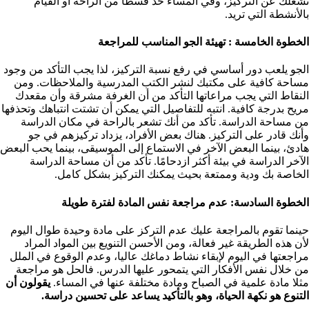
تشغلك عن التركيز، وفي المساء خد قسطا من الراحة أو القيام
بالأنشطة التي تريد.
الخطوة الخامسة : تهيئة الجو المناسب للمراجعة ‏
الجو يلعب دور أساسي في رفع نسبة التركيز، لذا يجب التأكد من وجود
مساحة كافية على مكتبك لنشر الكتب المدرسية والملاحظات. ومن
النقاط التي يجب مراعاتها التأكد من أن الغرفة مشرقة وأن مقعدك
مريح بدرجة كافية. انتبه للتفاصيل التي يمكن أن تشتت انتباهك وتحذفها
من مساحة الدراسة. تأكد من أنك تشعر بالراحة في مكان الدراسة
وأنك قادر على التركيز. هناك بعض الأفراد، يزداد تركيزهم في جو
هادئ، بينما البعض الآخر في الاستماع إلى الموسيقى، بينما يحب البعض
الآخر الدراسة في بيئة أكثر ازدحامًا. تأكد من أن مساحة الدراسة
الخاصة بك ودية وممتعة بحيث يمكنك التركيز بشكل كامل.
الخطوة السادسة: عدم مراجعة نفس المادة لفترة طويلة ‏
حينما تقوم بالمراجعة عليك عدم التركز على مادة وحيدة طوال اليوم
لأن هذه الطريقة غير فعالة، ومن الأحسن التنويع بين المواد المراد
مراجعتها في اليوم لإبقاء نشاط دماغك عاليا، وعدم الوقوع في الملل
من خلال نفس الأفكار التي يتمحور عليها الدرس. فالحل هو مراجعة
مثلا مادة علمية في الصباح ومادة مختلفة عنها في المساء.
يقولون أن
التنوع هو نكهة الحياة، وهو بالتأكيد يساعد على تحسين دراسة.