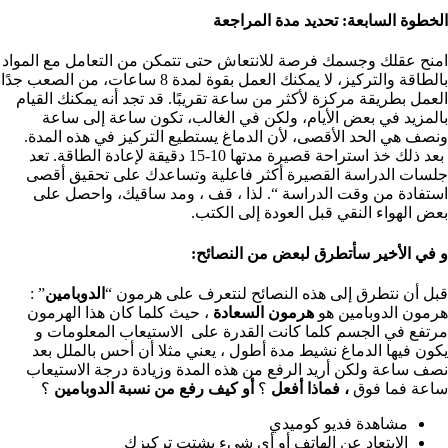
الخطوة السابعة: تحديد مدة المراجعة
امنح عقلك وجسمك فرصة للانتعاش حتى تتمكن من التعامل مع المواد
بالطاقة والتركيز، لا يمكنك العمل بقوة لمدة 8 ساعات، من الصعب جدًا
العمل بطريقة مركزة لأكثر من ساعة تقريبًا. قد تجد أنه يمكنك القيام
بالمزيد في بعض الأيام، ولكن في الغالب، تكون ساعة إلى ساعة
ونصف هي الحد الأقصى، لأن الدماغ يستطيع التركيز في هذه المدة.
بعد ذلك خذ استراحة قصيرة مدتها 10-15 دقيقة لإعادة الطاقة. تعد
جلسات الدراسة القصيرة أكثر فاعلية وتساعدك على تحقيق أقصى
استفادة من وقت الدراسة “. لذا ، قف ، ومد ساقيك، واحصل على
بعض الهواء النقي قبل العودة إلى الكتب.
و في الأخير سأتطرق لبعض من النصائح:‏
قبل أن نتطرق إلى هذه النصائح لنتعرف على هرمون “
الدوبامين
” :
هرمون الدوبامين هو
هرمون
السعادة
، حيث كلما كان هذا الهرمون
مرتفع في الجسم كلما كانت القدرة على الاستيعاب المعلومات و
يكون فيها الدماغ نشيط مدة أطول ، يعني مثلا أن أحس بالملل بعد
نصف ساعة ولكن أريد الرفع من هذه المدة وزيادة درجة الاستيعاب
ساعة فما فوق
، فماذا أفعل
؟
أو كيف رفع من نسبة الدوبامين
؟
مشاهدة فديو كوميدي
الابتعاد عن الهاتف أو أي شيء يشتت تركيزك