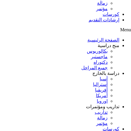
زمالة
مؤتمر
كورسات
إرشادات التقديم
Menu
الصفحة الرئيسية
منح دراسية
بكالوريوس
ماجستير
دكتوراه
جميع المراحل
دراسة بالخارج
آسيا
أستراليا
أفريقيا
أمريكا
اوروبا
تداريب ومؤتمرات
تداريب
زمالة
مؤتمر
كورسات