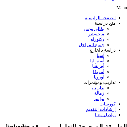
Menu
الصفحة الرئيسية
منح دراسية
بكالوريوس
ماجستير
دكتوراه
جميع المراحل
دراسة بالخارج
آسيا
أستراليا
أفريقيا
أمريكا
اوروبا
تداريب ومؤتمرات
تداريب
زمالة
مؤتمر
كورسات
إرشادات التقديم
تواصل معنا
الطريقة الصحيحة للتعامل مع موقع linkedin