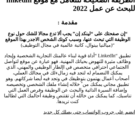
للبحث عن عمل 2022
مقدمة :
“إن صفحتك على “لينكد إن” يجب ألا تدع مجالا للشك حول نوع
الوظيفة التي تبحث عنها، وسبب كونك الشخص الاجدر بهذا الموقع
“(ميالنيا بينوال، كاتبة عالمية في مجال التوظيف)
تطبيق “LinkedIn “أداة قوية لبناء عالمتك التجارية الشخصية وإيجاد
وظائف مثيرة للنهوض بحياتك المهنية. فهو عبارة عن موقع لتواصل
االجتماعي احترافي متخصص في اإلطار الوظيفي والمهني، الذي
يمكنك االنضمام له لتجد فيه زمالءلك في مجالك العملي،
أصحاب أعمال يهتمون بتوظيفك في وتجد فيه أيضا شركاتهم. وهو
تطبيق مجاني يمكنك من ً خلاله إنشاء ملفك الشخصي وتخصيصه
وإضافة السيرة الذاتية والبحث عن الوظيفة وفرص العمل التي
تناسبك، كما يمكنك من خالله أن تقتنص وظيفة أحالمك التي لطالما
كنت تريدها.
انضم على جروب الواتساب حتى يصلك كل جديد