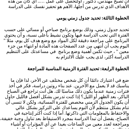
أن تصبح مهندس، دكتور ، أولتحصل على عمل ….. أي كان من هذه
الأهداف الذي تدرس من أجلها، الأهم هو تحفيز نفسك على الدراسة
الخطوة الثالثة: تحديد جدول زمني يومي ‏
تحديد جدول زمني، وذلك بوضع برنامج صباحي أو مسائي على حسب
الفترة التي تحب الدراسة فيها وتكون نشيط بأعلى نسبة، و أن يحتوي
البرنامج على مراجعة دقيقة لكل المواد مع وضع هدف كل يوم، مثلا ”
اليوم يجب أن أنتهي من عدد الصفحات هذه المادة أو انتهاء من جزء
معين ” ، حيث تكمن أهمية وضع برنامج في مساعدتك على التنظيم
الدراسة أكثر، لذى يجب عليك الالتزام به
الخطوة الرابعة: تحديد الفترة الزمنية المناسبة للمراجعة ‏
ضع في اعتبارك دائمًا أن كل شخص مختلف عن الأخر، لذا فإن ما
يناسبك قد لا يعمل مع الآخرين. عند بناء روتين دراسة، فكر في أخذ
فترات زمنية عندما يكون ذلك مناسبًا لك. هل أنت تراجع في الصباح
الباكر، بعد الظهر أو الليل؟ إذا كنت تدرس بشكل أفضل فالليل حاول
أن يكون الجدول الزمني مخصص للفترة المسائية، ولكن لا تنسى أن
تنام بشكل منتظم لأن النوم يساعدك على التركيز بشكل عالي
والاحتفاظ بالمعلومات التي ذاكرتها. أما إذا كنت أكثر إنتاجية في
الصباح، يفضل أن تبدأ الدراسة بمجرد الاستيقاظ بعد تناول وجبة خفيفة،
ومراجعة لعدد معين من الساعات بعيدا عن أي المؤثرات أو أشياء