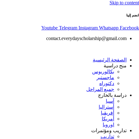
Skip to content
انضم إلينا
Youtube
Telegram
Instagram
Whatsapp
Facebook
contact.everydayscholarship@gmail.com
الصفحة الرئيسية
منح دراسية
بكالوريوس
ماجستير
دكتوراه
جميع المراحل
دراسة بالخارج
آسيا
أستراليا
أفريقيا
أمريكا
اوروبا
تداريب ومؤتمرات
تداريب