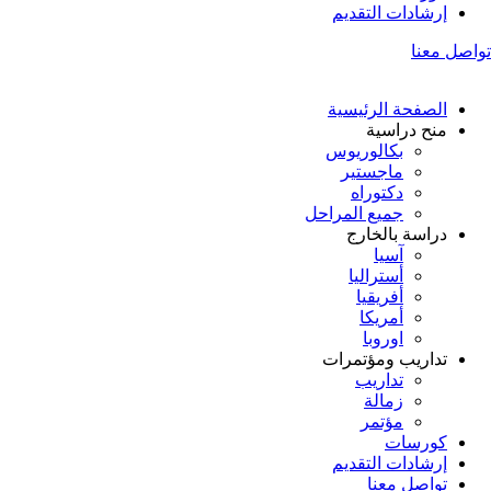
إرشادات التقديم
تواصل معنا
الصفحة الرئيسية
منح دراسية
بكالوريوس
ماجستير
دكتوراه
جميع المراحل
دراسة بالخارج
آسيا
أستراليا
أفريقيا
أمريكا
اوروبا
تداريب ومؤتمرات
تداريب
زمالة
مؤتمر
كورسات
إرشادات التقديم
تواصل معنا