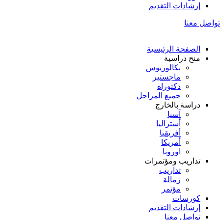
إرشادات التقديم
تواصل معنا
الصفحة الرئيسية
منح دراسية
بكالوريوس
ماجستير
دكتوراه
جميع المراحل
دراسة بالخارج
آسيا
أستراليا
أفريقيا
أمريكا
اوروبا
تداريب ومؤتمرات
تداريب
زمالة
مؤتمر
كورسات
إرشادات التقديم
تواصل معنا