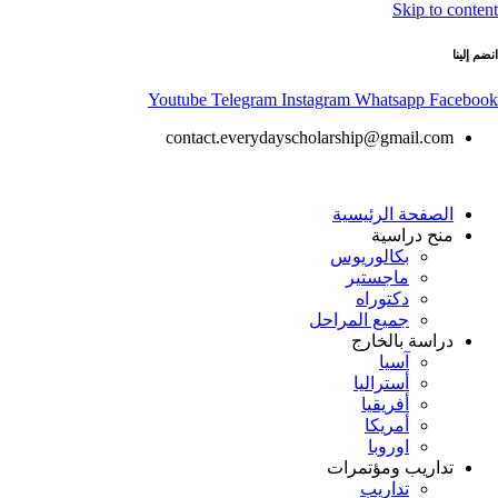
Skip to content
انضم إلينا
Youtube
Telegram
Instagram
Whatsapp
Facebook
contact.everydayscholarship@gmail.com
الصفحة الرئيسية
منح دراسية
بكالوريوس
ماجستير
دكتوراه
جميع المراحل
دراسة بالخارج
آسيا
أستراليا
أفريقيا
أمريكا
اوروبا
تداريب ومؤتمرات
تداريب