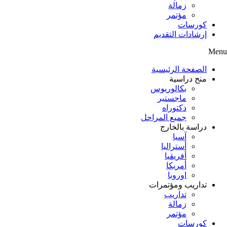
زمالة
مؤتمر
كورسات
إرشادات التقديم
Menu
الصفحة الرئيسية
منح دراسية
بكالوريوس
ماجستير
دكتوراه
جميع المراحل
دراسة بالخارج
آسيا
أستراليا
أفريقيا
أمريكا
اوروبا
تداريب ومؤتمرات
تداريب
زمالة
مؤتمر
كورسات