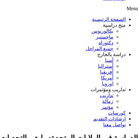
Menu
الصفحة الرئيسية
منح دراسية
بكالوريوس
ماجستير
دكتوراه
جميع المراحل
دراسة بالخارج
آسيا
أستراليا
أفريقيا
أمريكا
اوروبا
تداريب ومؤتمرات
تداريب
زمالة
مؤتمر
كورسات
إرشادات التقديم
تواصل معنا
الدراسة في الولايات المتحدة: ما هي التحديات 