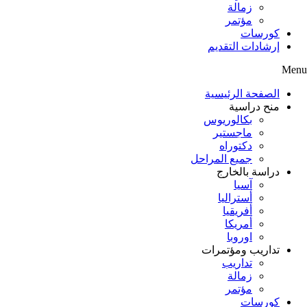
زمالة
مؤتمر
كورسات
إرشادات التقديم
Menu
الصفحة الرئيسية
منح دراسية
بكالوريوس
ماجستير
دكتوراه
جميع المراحل
دراسة بالخارج
آسيا
أستراليا
أفريقيا
أمريكا
اوروبا
تداريب ومؤتمرات
تداريب
زمالة
مؤتمر
كورسات