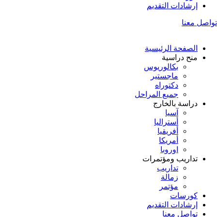
إرشادات التقديم
تواصل معنا
الصفحة الرئيسية
منح دراسية
بكالوريوس
ماجستير
دكتوراه
جميع المراحل
دراسة بالخارج
آسيا
أستراليا
أفريقيا
أمريكا
اوروبا
تداريب ومؤتمرات
تداريب
زمالة
مؤتمر
كورسات
إرشادات التقديم
تواصل معنا