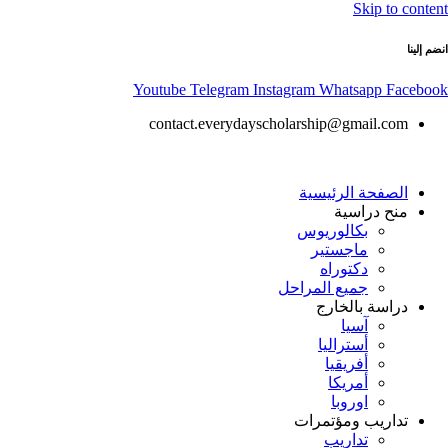
Skip to content
انضم إلينا
Youtube
Telegram
Instagram
Whatsapp
Facebook
contact.everydayscholarship@gmail.com
الصفحة الرئيسية
منح دراسية
بكالوريوس
ماجستير
دكتوراه
جميع المراحل
دراسة بالخارج
آسيا
أستراليا
أفريقيا
أمريكا
اوروبا
تداريب ومؤتمرات
تداريب