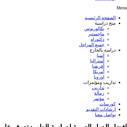
Menu
الصفحة الرئيسية
منح دراسية
بكالوريوس
ماجستير
دكتوراه
جميع المراحل
دراسة بالخارج
آسيا
أستراليا
أفريقيا
أمريكا
اوروبا
تداريب ومؤتمرات
تداريب
زمالة
مؤتمر
كورسات
إرشادات التقديم
تواصل معنا
افضل الدول العربية لدراسة الطب: تعرف على أم