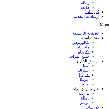
زمالة
مؤتمر
كورسات
إرشادات التقديم
Menu
الصفحة الرئيسية
منح دراسية
بكالوريوس
ماجستير
دكتوراه
جميع المراحل
دراسة بالخارج
آسيا
أستراليا
أفريقيا
أمريكا
اوروبا
تداريب ومؤتمرات
تداريب
زمالة
مؤتمر
كورسات