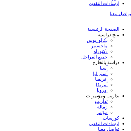
إرشادات التقديم
تواصل معنا
الصفحة الرئيسية
منح دراسية
بكالوريوس
ماجستير
دكتوراه
جميع المراحل
دراسة بالخارج
آسيا
أستراليا
أفريقيا
أمريكا
اوروبا
تداريب ومؤتمرات
تداريب
زمالة
مؤتمر
كورسات
إرشادات التقديم
تواصل معنا