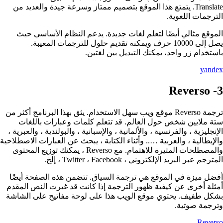
Translate. يتمتع هذا الموقع بتصميم ممتاز وسرعة جيدة والعديد من
الترجمات اللغوية.
الموقع مثالي أيضًا لتعلم لغات جديدة. يدعم النظام الأساسي حيث
يصل إلى 10000 حرف ويمكنه تقديم حلول للترجمات المعيبة.
باستخدام زر واحد، يمكنك التبديل بين لغتين.
yandex
ترجمة Reverso موقع ويب سهل الاستخدام. يثق بهذا البرنامج أكثر من
ستة ملايين شخص حول العالم. قد تتعلم كلمات وعبارات باللغات
الإنجليزية ، والفرنسية ، والألمانية ، والإسبانية ، والبولندية ، والعبرية ،
والإيطالية ، والعربية ….. وأثناء الكتابة ، يبحث عن العبارات الاصطلاحية
والمصطلحات المثيرة للاهتمام. مع Reverso ، يمكنك توزيع المحتوى
المترجم عبر البريد الإلكتروني ، Twitter ، Facebook ، إلخ.
أفضل ميزة في الموقع هي ترجمة السياق. تتضمن هذه الصفحة أيضًا
أمثلة أخرى عن كيفية ظهور الترجمة إذا كانت قد غيرت النص المقدم
بشكل طفيف. يحتوي موقع الويب هذا على لوحة مفاتيح على الشاشة
وترجمة صوتية.
Reverso