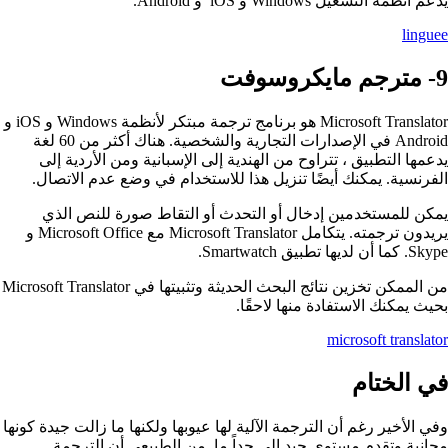
يدعم أنظمة التشغيل Windows و iOS و Android.
linguee
9- مترجم مايكروسوفت
Microsoft Translator هو برنامج ترجمة مبتكر لأنظمة Windows و iOS و
Android في الإصدارات التجارية والشخصية. هناك أكثر من 60 لغة
يدعمها التطبيق ، تتراوح من الهندية إلى الإسبانية ومن الأردية إلى
الفرنسية. يمكنك أيضًا تنزيل هذا للاستخدام في وضع عدم الاتصال.
يمكن للمستخدمين إدخال أو التحدث أو التقاط صورة للنص الذي
يريدون ترجمته. يتكامل Microsoft Translator مع Microsoft Office و
Skype. كما أن لديها تطبيق Smartwatch.
من الممكن تخزين نتائج البحث الحديثة وتثبيتها في Microsoft Translator
بحيث يمكنك الاستفادة منها لاحقًا.
microsoft translator
في الختام
وفي الأخير رغم أن الترجمة الآلية لها عيوبها ولكنها ما زالت جيدة كونها
مجانية وتقدم مستوى جيد إلى حداً ما. من الطبيعي أن الترجمة