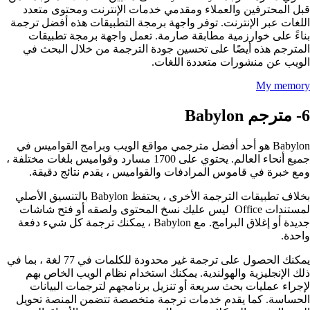
قبل المحترفين والعملاء ومقدمي خدمات الإنترنت ومحتوى متعدد
اللغات عبر الإنترنت. توفر واجهة برمجة التطبيقات هذه أفضل ترجمة
بناءً على خوارزمية مطابقة صارمة. تعمل واجهة برمجة تطبيقات
المترجم هذه أيضًا على تحسين جودة الترجمة من خلال البحث في
الويب عن منشورات متعددة اللغات.
My memory
6‏-‏‎ ‎مترجم Babylon
Babylon هو أحد أفضل مترجمي مواقع الويب وبرامج القواميس في
جميع أنحاء العالم. يحتوي على 1700 مسارد وقواميس بلغات مختلفة ،
ومع خبرة في قاموس المرادفات والقواميس ، يقدم نتائج دقيقة.
بخلاف تطبيقات الترجمة الأخرى ، يحتفظ Babylon بالتنسيق الأصلي
لمستندات Office ليس عليك نسخ المحتوى ولصقه أو فتح شاشات
جديدة أو إغلاق البرامج. مع Babylon ، يمكنك ترجمة كل شيء دفعة
واحدة.
يمكنك الحصول على ترجمة غير محدودة للكلمات في 77 لغة ، بما في
ذلك الإنجليزية والهولندية. يمكنك استخدام نظام الويب الخاص بهم
لإجراء عمليات بحث سريعة أو تنزيل برنامجهم لترجمات البيانات
الحساسة. كما يقدم خدمات ترجمة متخصصة تتضمن المنصة تحويل