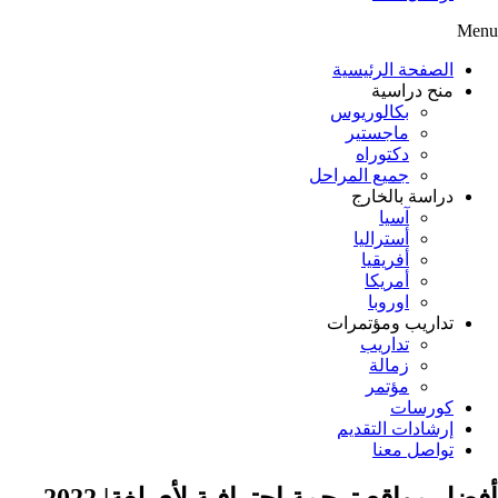
Menu
الصفحة الرئيسية
منح دراسية
بكالوريوس
ماجستير
دكتوراه
جميع المراحل
دراسة بالخارج
آسيا
أستراليا
أفريقيا
أمريكا
اوروبا
تداريب ومؤتمرات
تداريب
زمالة
مؤتمر
كورسات
إرشادات التقديم
تواصل معنا
أفضل مواقع ترجمة احترافية لأي لغة| 2022