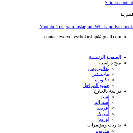
Skip to content
انضم إلينا
Youtube
Telegram
Instagram
Whatsapp
Facebook
contact.everydayscholarship@gmail.com
الصفحة الرئيسية
منح دراسية
بكالوريوس
ماجستير
دكتوراه
جميع المراحل
دراسة بالخارج
آسيا
أستراليا
أفريقيا
أمريكا
اوروبا
تداريب ومؤتمرات
تداريب