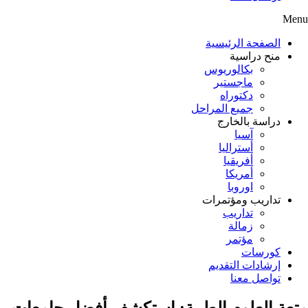
Menu
الصفحة الرئيسية
منح دراسية
بكالوريوس
ماجستير
دكتوراه
جميع المراحل
دراسة بالخارج
آسيا
أستراليا
أفريقيا
أمريكا
اوروبا
تداريب ومؤتمرات
تداريب
زمالة
مؤتمر
كورسات
إرشادات التقديم
تواصل معنا
متعة العلوم الطبية: استكشف أفضل جامعات