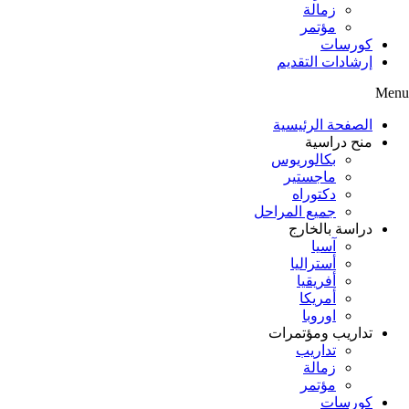
زمالة
مؤتمر
كورسات
إرشادات التقديم
Menu
الصفحة الرئيسية
منح دراسية
بكالوريوس
ماجستير
دكتوراه
جميع المراحل
دراسة بالخارج
آسيا
أستراليا
أفريقيا
أمريكا
اوروبا
تداريب ومؤتمرات
تداريب
زمالة
مؤتمر
كورسات