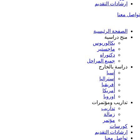
إرشادات التقديم
تواصل معنا
الصفحة الرئيسية
منح دراسية
بكالوريوس
ماجستير
دكتوراه
جميع المراحل
دراسة بالخارج
آسيا
أستراليا
أفريقيا
أمريكا
اوروبا
تداريب ومؤتمرات
تداريب
زمالة
مؤتمر
كورسات
إرشادات التقديم
تواصل معنا