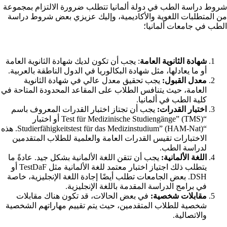
شروط دراسة الطب في دولة ألمانيا تتطلب ضرورة الالتزام بمجموعة
من المتطلبات اللغوية والأكاديمية، وإليك عزيزي بعض شروط دراسة
الطب في جامعات ألمانيا؛
شهادة الثانوية العامة
: يجب أن تكون لديك شهادة الثانوية العامة
أو ما يعادلها، مثل شهادة البكالوريا في الدول الناطقة بالعربية.
معدل القبول:
يجب تحقيق معدل عالي في شهادة الثانوية
العامة، حيث يتنافس الطلاب على المقاعد المحدودة المتاحة في
كلية الطب في ألمانيا.
اختبار القدرات:
يجب أن تجتاز اختبار القدرات المعروف باسم
“Test für Medizinische Studiengänge” (TMS) أو اختبار
“Studierfähigkeitstest für das Medizinstudium” (HAM-Nat). هذه
الاختبارات تقيس القدرات العامة والعلمية للطلاب المتقدمين
لدراسة الطب.
اللغة الألمانية:
يجب أن تتقن اللغة الألمانية بشكل جيد. عادةً ما
يتطلب ذلك اجتياز اختبار معتمد للغة الألمانية مثل TestDaF أو
DSH. بعض الجامعات تطلب أيضًا إجادة اللغة الإنجليزية، خاصة
في برامج الدراسة المقدمة باللغة الإنجليزية.
مقابلات شخصية:
في بعض الحالات، قد تكون هناك مقابلات
شخصية للطلاب المتقدمين، حيث يتم تقييم مهاراتهم الشخصية
والاتصالية.