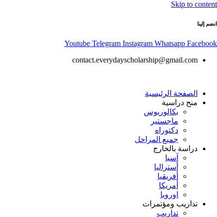
Skip to content
انضم إلينا
Youtube
Telegram
Instagram
Whatsapp
Facebook
contact.everydayscholarship@gmail.com
الصفحة الرئيسية
منح دراسية
بكالوريوس
ماجستير
دكتوراه
جميع المراحل
دراسة بالخارج
آسيا
أستراليا
أفريقيا
أمريكا
اوروبا
تداريب ومؤتمرات
تداريب